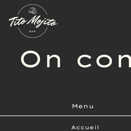
On co
Menu
Accueil