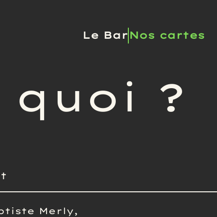
Le Bar
Nos cartes
quoi ?
t
tiste Merly,