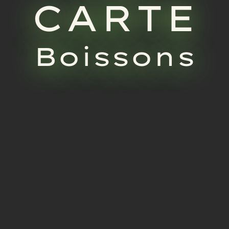
CARTE
LE BAR
Boissons
NOS CARTES